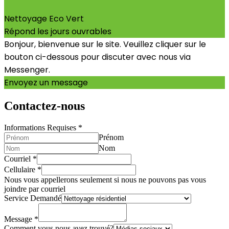
Nettoyage Eco Vert
Répond les jours ouvrables
Bonjour, bienvenue sur le site. Veuillez cliquer sur le
bouton ci-dessous pour discuter avec nous via
Messenger.
Envoyez un message
Contactez-nous
Informations Requises
*
Prénom
Nom
Courriel
*
Cellulaire
*
Nous vous appellerons seulement si nous ne pouvons pas vous
joindre par courriel
Service Demandé
find
us?
Message
*
Number
Comment vous nous avez trouvé?